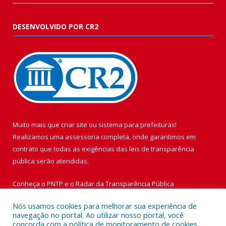
DESENVOLVIDO POR CR2
Muito mais que
criar site
ou
sistema para prefeituras
!
Realizamos uma
assessoria
completa, onde garantimos em
contrato que todas as exigências das
leis de transparência
pública
serão atendidas.
Conheça o
PNTP
e o
Radar da Transparência Pública
Nós usamos cookies para melhorar sua experiência de
navegação no portal. Ao utilizar nosso portal, você
concorda com a política de monitoramento de cookies.