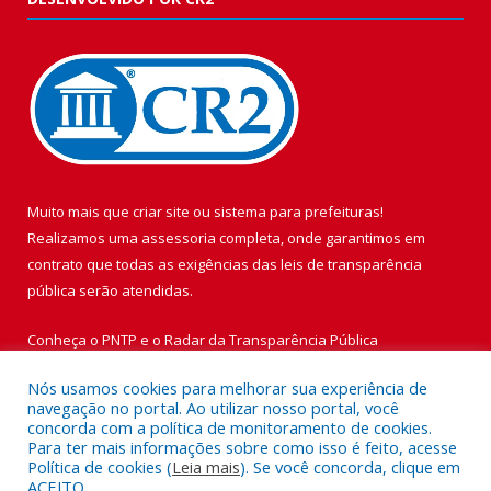
Muito mais que
criar site
ou
sistema para prefeituras
!
Realizamos uma
assessoria
completa, onde garantimos em
contrato que todas as exigências das
leis de transparência
pública
serão atendidas.
Conheça o
PNTP
e o
Radar da Transparência Pública
Nós usamos cookies para melhorar sua experiência de
navegação no portal. Ao utilizar nosso portal, você
concorda com a política de monitoramento de cookies.
Para ter mais informações sobre como isso é feito, acesse
Todos os direitos reservados a Prefeitura Municipal de Vigia de
Política de cookies (
Leia mais
). Se você concorda, clique em
Nazaré.
ACEITO.