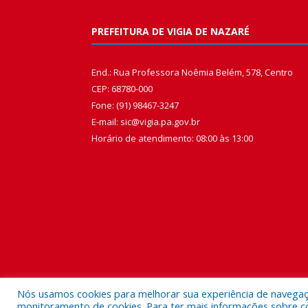
PREFEITURA DE VIGIA DE NAZARÉ
End.: Rua Professora Noêmia Belém, 578, Centro
CEP: 68780-000
Fone: (91) 98467-3247
E-mail: sic@vigia.pa.gov.br
Horário de atendimento: 08:00 às 13:00
Nós usamos cookies para melhorar sua experiência de navegação
monitoramento de cookies. Para ter mais informações sobre como