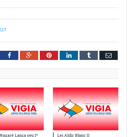
227
tter
Facebook
Google+
Pinterest
LinkedIn
Tumblr
Email
 Nazaré Lança seu 1º
Lei Aldir Blanc II