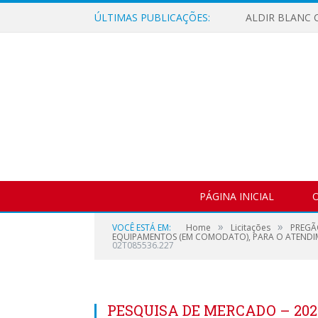
ÚLTIMAS PUBLICAÇÕES:
ALDIR BLANC C
PÁGINA INICIAL
O
»
»
VOCÊ ESTÁ EM:
Home
Licitações
PREGÃ
EQUIPAMENTOS (EM COMODATO), PARA O ATENDIME
02T085536.227
PESQUISA DE MERCADO – 2021