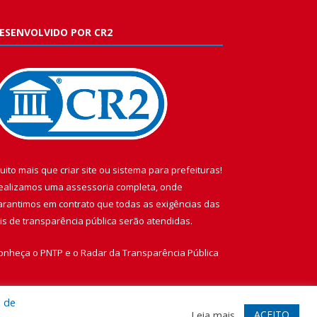
ESENVOLVIDO POR CR2
uito mais que
criar site
ou
sistema para prefeituras
!
ealizamos uma
assessoria
completa, onde
arantimos em contrato que todas as exigências das
eis de transparência pública
serão atendidas.
onheça o
PNTP
e o
Radar da Transparência Pública
a de
ACEITO
Leia mais