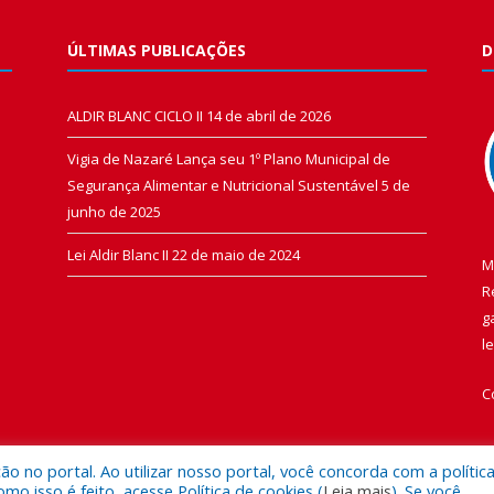
ÚLTIMAS PUBLICAÇÕES
D
ALDIR BLANC CICLO II
14 de abril de 2026
Vigia de Nazaré Lança seu 1º Plano Municipal de
Segurança Alimentar e Nutricional Sustentável
5 de
junho de 2025
Lei Aldir Blanc II
22 de maio de 2024
M
R
g
l
C
 no portal. Ao utilizar nosso portal, você concorda com a polític
 isso é feito, acesse Política de cookies (
Leia mais
). Se você