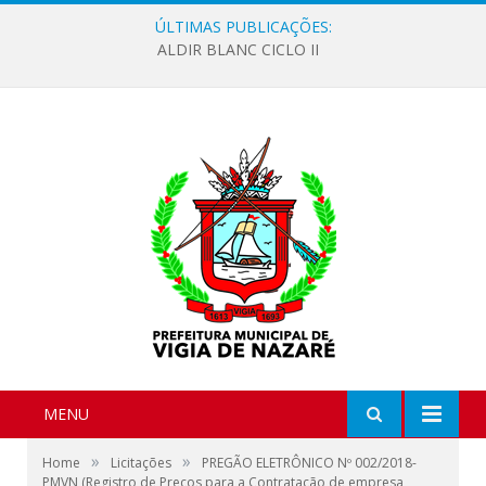
ÚLTIMAS PUBLICAÇÕES:
ALDIR BLANC CICLO II
MENU
»
»
Home
Licitações
PREGÃO ELETRÔNICO Nº 002/2018-
PMVN (Registro de Preços para a Contratação de empresa