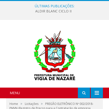
ÚLTIMAS PUBLICAÇÕES:
ALDIR BLANC CICLO II
MENU
»
»
Home
Licitações
PREGÃO ELETRÔNICO Nº 002/2018-
PMVN (Registro de Preços para a Contratação de empresa