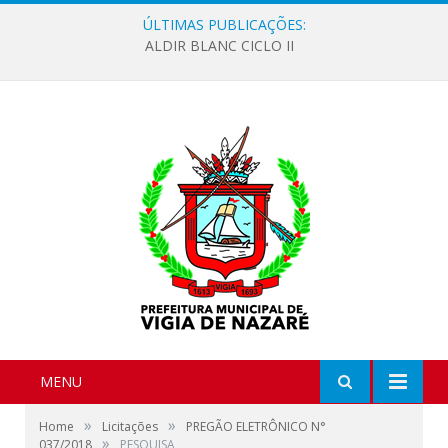
ÚLTIMAS PUBLICAÇÕES:
ALDIR BLANC CICLO II
MENU
»
»
Home
Licitações
PREGÃO ELETRÔNICO N°
»
037/2018
PESQUISA