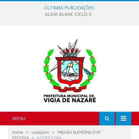
ÚLTIMAS PUBLICAÇÕES:
ALDIR BLANC CICLO II
MENU
»
»
Home
Licitações
PREGÃO ELETRÔNICO N°
»
037/2018
JUSTIFICATIVA