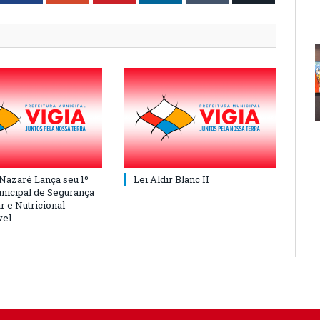
 Nazaré Lança seu 1º
Lei Aldir Blanc II
nicipal de Segurança
r e Nutricional
vel