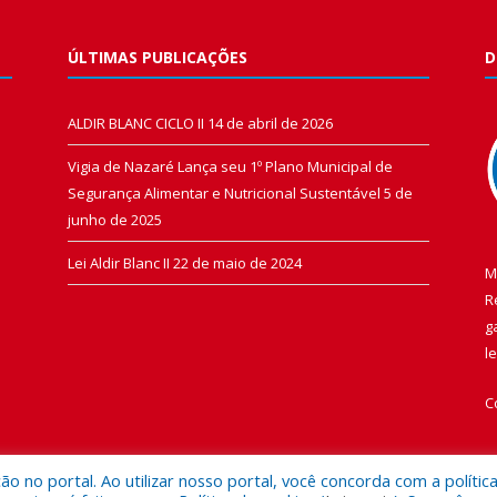
ÚLTIMAS PUBLICAÇÕES
D
ALDIR BLANC CICLO II
14 de abril de 2026
Vigia de Nazaré Lança seu 1º Plano Municipal de
Segurança Alimentar e Nutricional Sustentável
5 de
junho de 2025
Lei Aldir Blanc II
22 de maio de 2024
M
R
g
l
C
 no portal. Ao utilizar nosso portal, você concorda com a polític