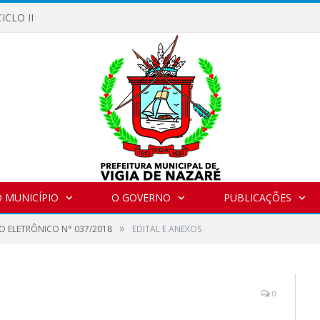
ICLO II
 MUNICÍPIO
O GOVERNO
PUBLICAÇÕES
»
O ELETRÔNICO N° 037/2018
EDITAL E ANEXOS
0