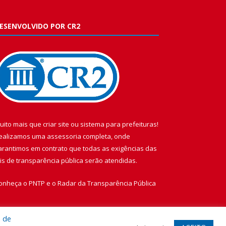
ESENVOLVIDO POR CR2
uito mais que
criar site
ou
sistema para prefeituras
!
ealizamos uma
assessoria
completa, onde
arantimos em contrato que todas as exigências das
eis de transparência pública
serão atendidas.
onheça o
PNTP
e o
Radar da Transparência Pública
a de