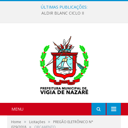
ÚLTIMAS PUBLICAÇÕES:
ALDIR BLANC CICLO II
MENU
»
»
Home
Licitações
PREGÃO ELETRÔNICO N°
»
029/2018
ORÇAMENTO