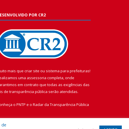
ESENVOLVIDO POR CR2
uito mais que
criar site
ou
sistema para prefeituras
!
ealizamos uma
assessoria
completa, onde
arantimos em contrato que todas as exigências das
eis de transparência pública
serão atendidas.
onheça o
PNTP
e o
Radar da Transparência Pública
a de