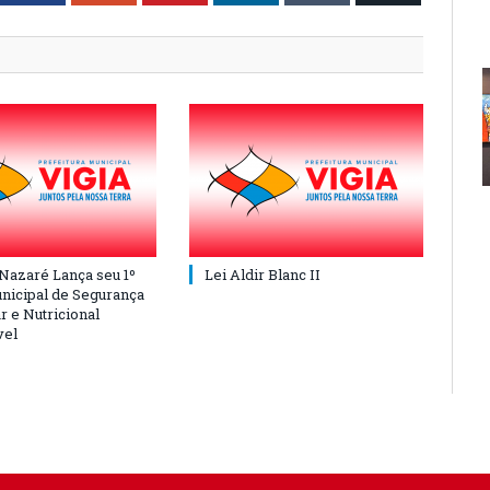
 Nazaré Lança seu 1º
Lei Aldir Blanc II
nicipal de Segurança
r e Nutricional
vel