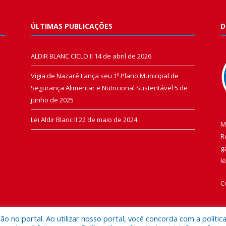
ÚLTIMAS PUBLICAÇÕES
D
ALDIR BLANC CICLO II
14 de abril de 2026
Vigia de Nazaré Lança seu 1º Plano Municipal de
Segurança Alimentar e Nutricional Sustentável
5 de
junho de 2025
Lei Aldir Blanc II
22 de maio de 2024
M
R
g
l
C
 no portal. Ao utilizar nosso portal, você concorda com a polític