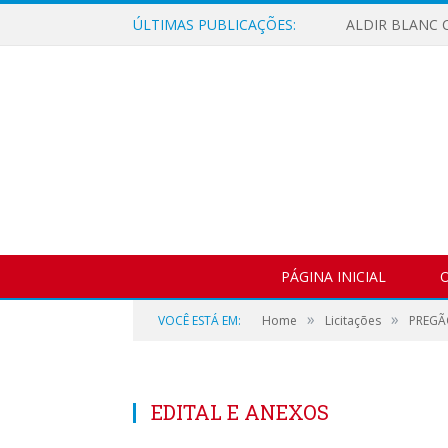
ÚLTIMAS PUBLICAÇÕES:
ALDIR BLANC C
PÁGINA INICIAL
O
»
»
VOCÊ ESTÁ EM:
Home
Licitações
PREGÃ
EDITAL E ANEXOS