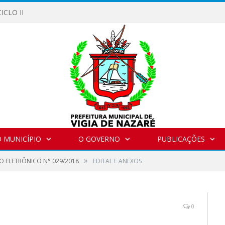
ICLO II
 MUNICÍPIO
O GOVERNO
PUBLICAÇÕES
»
O ELETRÔNICO N° 029/2018
EDITAL E ANEXOS
0