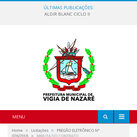
ÚLTIMAS PUBLICAÇÕES:
ALDIR BLANC CICLO II
MENU
»
»
Home
Licitações
PREGÃO ELETRÔNICO N°
»
026/2018
MINUTA DO CONTRATO