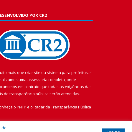
ESENVOLVIDO POR CR2
uito mais que
criar site
ou
sistema para prefeituras
!
ealizamos uma
assessoria
completa, onde
arantimos em contrato que todas as exigências das
eis de transparência pública
serão atendidas.
onheça o
PNTP
e o
Radar da Transparência Pública
a de