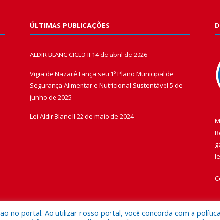
ÚLTIMAS PUBLICAÇÕES
D
ALDIR BLANC CICLO II
14 de abril de 2026
Vigia de Nazaré Lança seu 1º Plano Municipal de
Segurança Alimentar e Nutricional Sustentável
5 de
junho de 2025
Lei Aldir Blanc II
22 de maio de 2024
M
R
g
l
C
 no portal. Ao utilizar nosso portal, você concorda com a polític