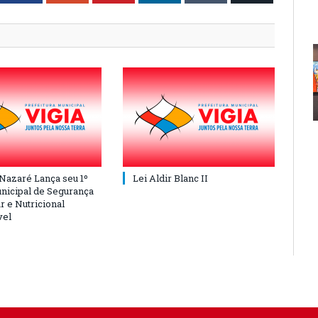
 Nazaré Lança seu 1º
Lei Aldir Blanc II
nicipal de Segurança
r e Nutricional
vel