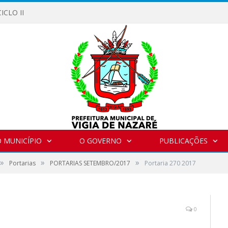
ICLO II
 MUNICÍPIO
O GOVERNO
PUBLICAÇÕES
»
»
»
Portarias
PORTARIAS SETEMBRO/2017
Portaria 270 2017
0