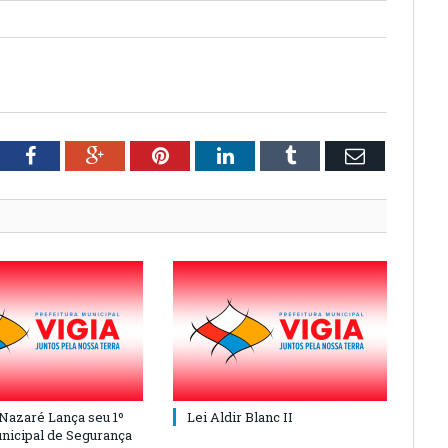
tter
Facebook
Google+
Pinterest
LinkedIn
Tumblr
Email
 Nazaré Lança seu 1º
Lei Aldir Blanc II
nicipal de Segurança