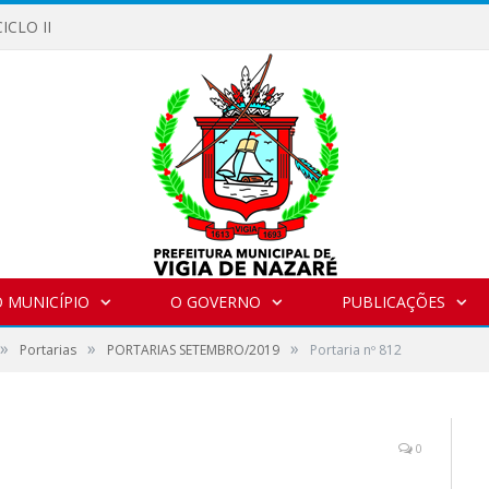
ICLO II
 MUNICÍPIO
O GOVERNO
PUBLICAÇÕES
»
»
»
Portarias
PORTARIAS SETEMBRO/2019
Portaria nº 812
0