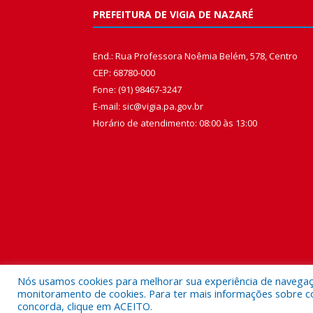
PREFEITURA DE VIGIA DE NAZARÉ
End.: Rua Professora Noêmia Belém, 578, Centro
CEP: 68780-000
Fone: (91) 98467-3247
E-mail: sic@vigia.pa.gov.br
Horário de atendimento: 08:00 às 13:00
Nós usamos cookies para melhorar sua experiência de navegação
monitoramento de cookies. Para ter mais informações sobre como
concorda, clique em ACEITO.
Todos os direitos reservados a Prefeitura Municipal