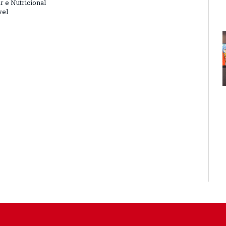
r e Nutricional
vel