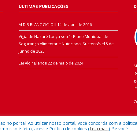
ÚLTIMAS PUBLICAÇÕES
D
ALDIR BLANC CICLO II
14 de abril de 2026
Vigia de Nazaré Lança seu 1º Plano Municipal de
Segurança Alimentar e Nutricional Sustentável
5 de
junho de 2025
Lei Aldir Blanc II
22 de maio de 2024
M
R
g
l
C
 no portal. Ao utilizar nosso portal, você concorda com a polític
 isso é feito, acesse Política de cookies (
Leia mais
). Se você
 de Vigia de Nazaré.
Mapa do Si