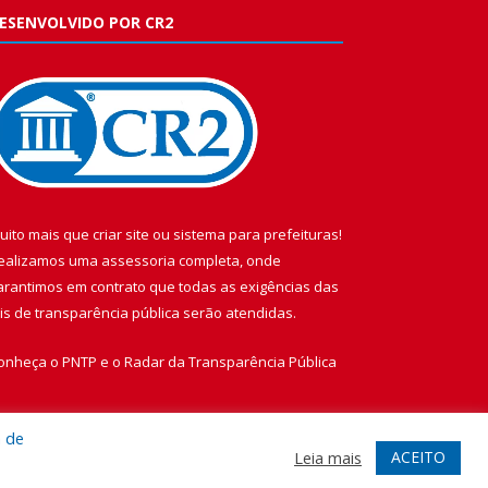
ESENVOLVIDO POR CR2
uito mais que
criar site
ou
sistema para prefeituras
!
ealizamos uma
assessoria
completa, onde
arantimos em contrato que todas as exigências das
eis de transparência pública
serão atendidas.
onheça o
PNTP
e o
Radar da Transparência Pública
a de
ACEITO
Leia mais
te
Acessar Área Administrativa
Acessar Webmail