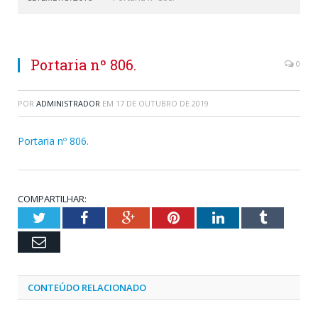
Portaria nº 806.
0
POR
ADMINISTRADOR
EM
17 DE OUTUBRO DE 2019
Portaria nº 806.
COMPARTILHAR:
Twitter
Facebook
Google+
Pinterest
LinkedIn
Tumblr
Email
CONTEÚDO RELACIONADO