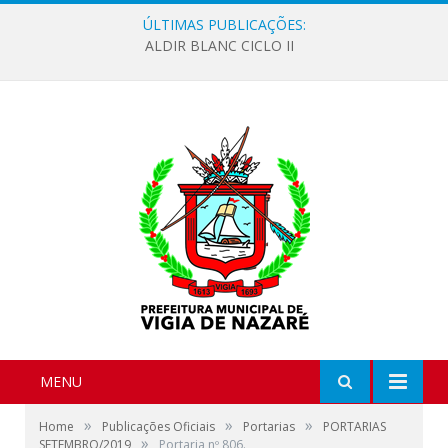
ÚLTIMAS PUBLICAÇÕES:
ALDIR BLANC CICLO II
MENU
»
»
»
Home
Publicações Oficiais
Portarias
PORTARIAS
»
SETEMBRO/2019
Portaria nº 806.