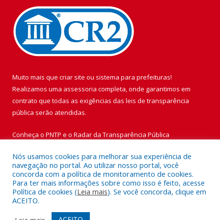
Muito mais que
criar site
ou
sistema para prefeituras
!
Realizamos uma
assessoria
completa, onde garantimos em
contrato que todas as exigências das
leis de transparência
pública
serão atendidas.
Conheça o
PNTP
e o
Radar da Transparência Pública
Nós usamos cookies para melhorar sua experiência de
navegação no portal. Ao utilizar nosso portal, você
concorda com a política de monitoramento de cookies.
Para ter mais informações sobre como isso é feito, acesse
Todos os direitos reservados a Prefeitura Municipal de Vigia de
Política de cookies (
Leia mais
). Se você concorda, clique em
Nazaré.
ACEITO.
Mapa do Site
Acessar Área Administrativa
ACEITO
Leia mais