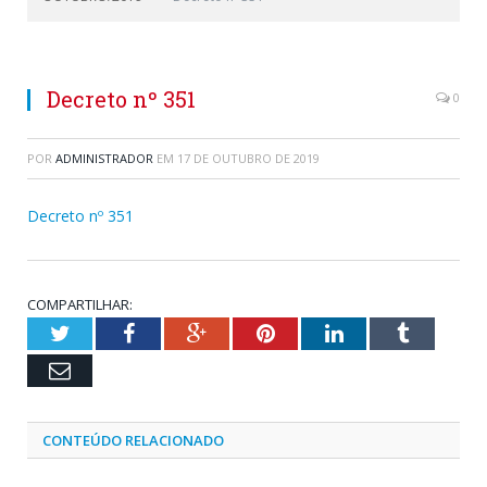
Decreto nº 351
0
POR
ADMINISTRADOR
EM
17 DE OUTUBRO DE 2019
Decreto nº 351
COMPARTILHAR:
Twitter
Facebook
Google+
Pinterest
LinkedIn
Tumblr
Email
CONTEÚDO RELACIONADO