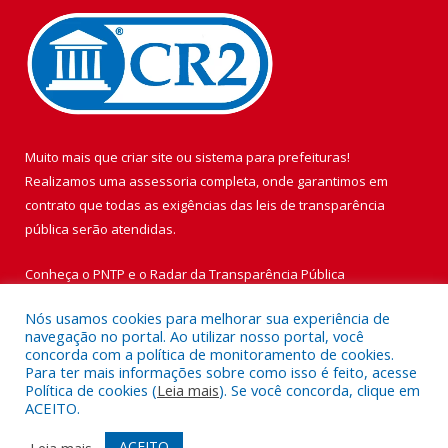
Muito mais que
criar site
ou
sistema para prefeituras
!
Realizamos uma
assessoria
completa, onde garantimos em
contrato que todas as exigências das
leis de transparência
pública
serão atendidas.
Conheça o
PNTP
e o
Radar da Transparência Pública
Nós usamos cookies para melhorar sua experiência de
navegação no portal. Ao utilizar nosso portal, você
concorda com a política de monitoramento de cookies.
Para ter mais informações sobre como isso é feito, acesse
Todos os direitos reservados a Prefeitura Municipal de Vigia de
Política de cookies (
Leia mais
). Se você concorda, clique em
Nazaré.
ACEITO.
Mapa do Site
Acessar Área Administrativa
ACEITO
Leia mais