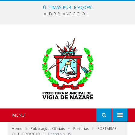
ÚLTIMAS PUBLICAÇÕES:
ALDIR BLANC CICLO II
MENU
»
»
»
Home
Publicações Oficiais
Portarias
PORTARIAS
»
OUTUBRO/2019
Decreto nº 351