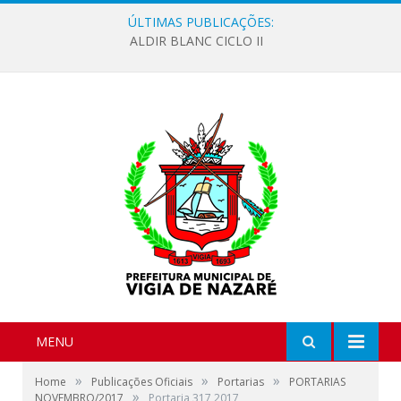
ÚLTIMAS PUBLICAÇÕES:
ALDIR BLANC CICLO II
MENU
»
»
»
Home
Publicações Oficiais
Portarias
PORTARIAS
»
NOVEMBRO/2017
Portaria 317 2017