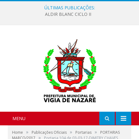
ÚLTIMAS PUBLICAÇÕES:
ALDIR BLANC CICLO II
MENU
»
»
»
Home
Publicações Oficiais
Portarias
PORTARIAS
»
MARÇO/2017
Portaria 104 de 03-03-17-DIMITRY CHAVES