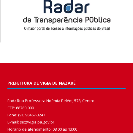
PREFEITURA DE VIGIA DE NAZARÉ
End.: Rua Professora Noêmia Belém, 578, Centro
CEP: 68780-000
Fone: (91) 98467-3247
E-mail: sic@vigia.pa.gov.br
Horário de atendimento: 08:00 às 13:00