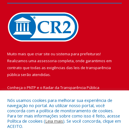
Muito mais que
criar site
ou
sistema para prefeituras
!
Realizamos uma
assessoria
completa, onde garantimos em
contrato que todas as exigências das
leis de transparência
pública
serão atendidas.
Conheça o
PNTP
e o
Radar da Transparência Pública
Nós usamos cookies para melhorar sua experiência de
navegação no portal. Ao utilizar nosso portal, você
concorda com a política de monitoramento de cookies.
Para ter mais informações sobre como isso é feito, acesse
Todos os direitos reservados a Prefeitura Municipal de Vigia de
Política de cookies (
Leia mais
). Se você concorda, clique em
Nazaré.
ACEITO.