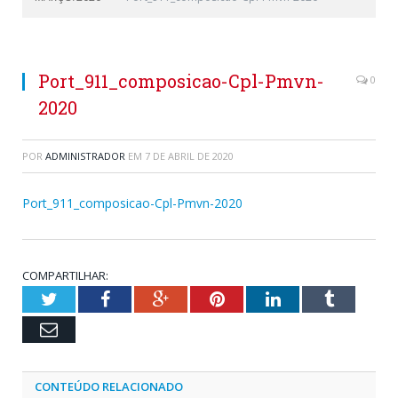
Port_911_composicao-Cpl-Pmvn-
0
2020
POR
ADMINISTRADOR
EM
7 DE ABRIL DE 2020
Port_911_composicao-Cpl-Pmvn-2020
COMPARTILHAR:
Twitter
Facebook
Google+
Pinterest
LinkedIn
Tumblr
Email
CONTEÚDO RELACIONADO