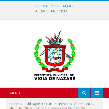
ÚLTIMAS PUBLICAÇÕES:
ALDIR BLANC CICLO II
MENU
»
»
»
Home
Publicações Oficiais
Portarias
PORTARIAS
»
MARÇO/2020
Port_911_composicao-Cpl-Pmvn-2020