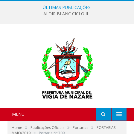
ÚLTIMAS PUBLICAÇÕES:
ALDIR BLANC CICLO II
MENU
»
»
»
Home
Publicações Oficiais
Portarias
PORTARIAS
»
MAIO/2019
Portaria Nº 709