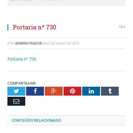
Portaria nº 730
0
POR
ADMINISTRADOR
EM
2 DE JULHO DE 2019
Portaria nº 730
COMPARTILHAR:
Twitter
Facebook
Google+
Pinterest
LinkedIn
Tumblr
Email
CONTEÚDO RELACIONADO