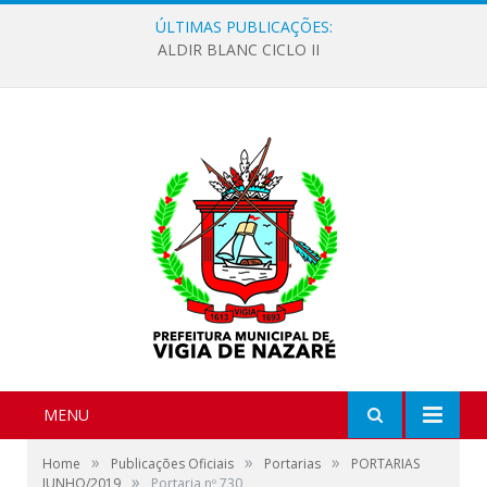
ÚLTIMAS PUBLICAÇÕES:
ALDIR BLANC CICLO II
MENU
»
»
»
Home
Publicações Oficiais
Portarias
PORTARIAS
»
JUNHO/2019
Portaria nº 730