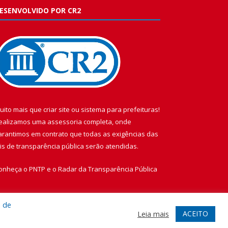
ESENVOLVIDO POR CR2
uito mais que
criar site
ou
sistema para prefeituras
!
ealizamos uma
assessoria
completa, onde
arantimos em contrato que todas as exigências das
eis de transparência pública
serão atendidas.
onheça o
PNTP
e o
Radar da Transparência Pública
a de
ACEITO
Leia mais
te
Acessar Área Administrativa
Acessar Webmail