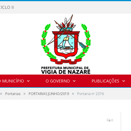
ICLO II
 MUNICÍPIO
O GOVERNO
PUBLICAÇÕES
»
»
»
Portarias
PORTARIAS JUNHO/2019
Portaria nº 2376
0