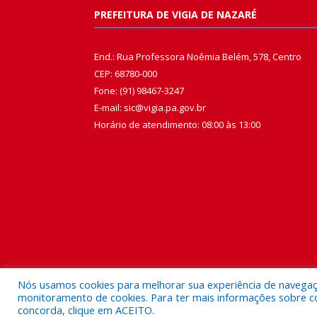
PREFEITURA DE VIGIA DE NAZARÉ
End.: Rua Professora Noêmia Belém, 578, Centro
CEP: 68780-000
Fone: (91) 98467-3247
E-mail: sic@vigia.pa.gov.br
Horário de atendimento: 08:00 às 13:00
Nós usamos cookies para melhorar sua experiência de navegação
monitoramento de cookies. Para ter mais informações sobre como
concorda, clique em ACEITO.
Todos os direitos reservados a Prefeitura Municipal