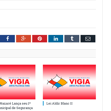
tter
Facebook
Google+
Pinterest
LinkedIn
Tumblr
Email
 Nazaré Lança seu 1º
Lei Aldir Blanc II
nicipal de Segurança