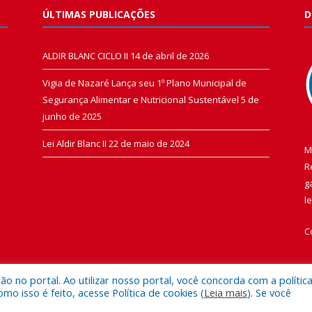
ÚLTIMAS PUBLICAÇÕES
D
ALDIR BLANC CICLO II
14 de abril de 2026
Vigia de Nazaré Lança seu 1º Plano Municipal de
Segurança Alimentar e Nutricional Sustentável
5 de
junho de 2025
Lei Aldir Blanc II
22 de maio de 2024
M
R
g
l
C
 no portal. Ao utilizar nosso portal, você concorda com a polític
 isso é feito, acesse Política de cookies (
Leia mais
). Se você
 de Vigia de Nazaré.
Mapa do Si