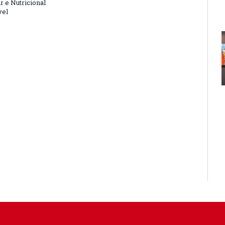
r e Nutricional
vel