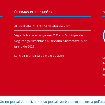
ÚLTIMAS PUBLICAÇÕES
D
ALDIR BLANC CICLO II
14 de abril de 2026
Vigia de Nazaré Lança seu 1º Plano Municipal de
Segurança Alimentar e Nutricional Sustentável
5 de
junho de 2025
Lei Aldir Blanc II
22 de maio de 2024
M
R
g
l
C
 no portal. Ao utilizar nosso portal, você concorda com a polític