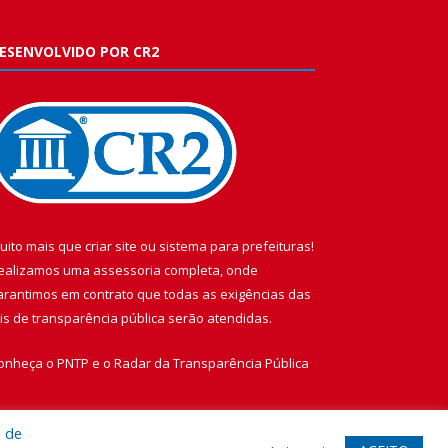
ESENVOLVIDO POR CR2
uito mais que
criar site
ou
sistema para prefeituras
!
ealizamos uma
assessoria
completa, onde
arantimos em contrato que todas as exigências das
eis de transparência pública
serão atendidas.
onheça o
PNTP
e o
Radar da Transparência Pública
a de