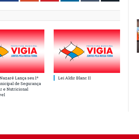
 Nazaré Lança seu 1º
Lei Aldir Blanc II
nicipal de Segurança
r e Nutricional
vel