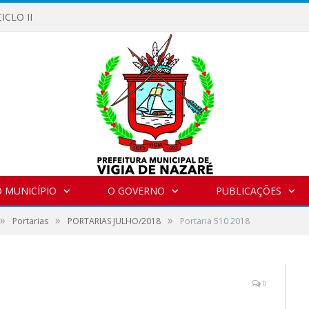
ICLO II
 MUNICÍPIO
O GOVERNO
PUBLICAÇÕES
»
»
»
Portarias
PORTARIAS JULHO/2018
Portaria 510 2018
0