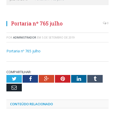
Portaria nº 765 julho
0
POR
ADMINISTRADOR
EM
5 DE SETEMBRO DE 2019
Portaria nº 765 julho
COMPARTILHAR:
Twitter
Facebook
Google+
Pinterest
LinkedIn
Tumblr
Email
CONTEÚDO RELACIONADO