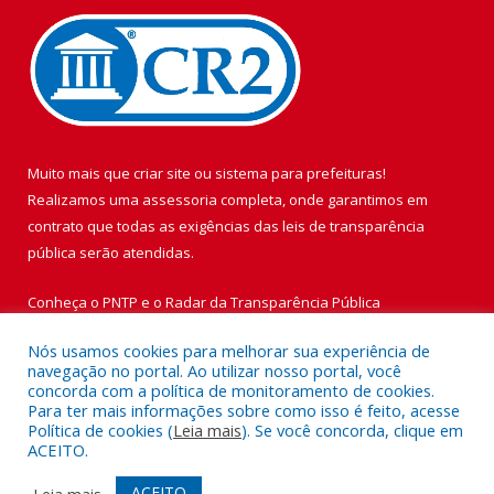
Muito mais que
criar site
ou
sistema para prefeituras
!
Realizamos uma
assessoria
completa, onde garantimos em
contrato que todas as exigências das
leis de transparência
pública
serão atendidas.
Conheça o
PNTP
e o
Radar da Transparência Pública
Nós usamos cookies para melhorar sua experiência de
navegação no portal. Ao utilizar nosso portal, você
concorda com a política de monitoramento de cookies.
Para ter mais informações sobre como isso é feito, acesse
Todos os direitos reservados a Prefeitura Municipal de Vigia de
Política de cookies (
Leia mais
). Se você concorda, clique em
Nazaré.
ACEITO.
Mapa do Site
Acessar Área Administrativa
ACEITO
Leia mais