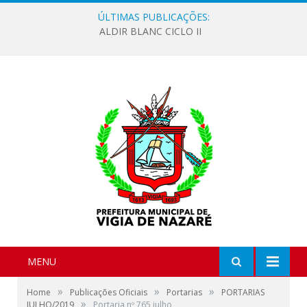
ÚLTIMAS PUBLICAÇÕES:
ALDIR BLANC CICLO II
MENU
»
»
»
Home
Publicações Oficiais
Portarias
PORTARIAS
»
JULHO/2019
Portaria nº 765 julho