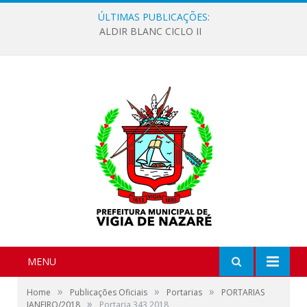
ÚLTIMAS PUBLICAÇÕES:
ALDIR BLANC CICLO II
MENU
»
»
»
Home
Publicações Oficiais
Portarias
PORTARIAS
»
JANEIRO/2018
Portaria 343 2018