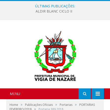
ÚLTIMAS PUBLICAÇÕES:
ALDIR BLANC CICLO II
MENU
»
»
»
Home
Publicações Oficiais
Portarias
PORTARIAS
»
FEVEREIRO/2018
Portaria 389 2018