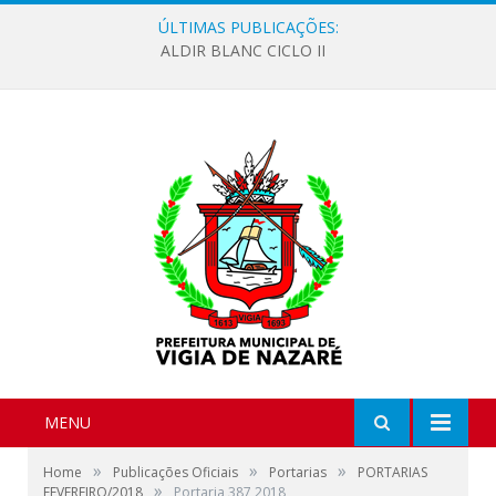
ÚLTIMAS PUBLICAÇÕES:
ALDIR BLANC CICLO II
MENU
»
»
»
Home
Publicações Oficiais
Portarias
PORTARIAS
»
FEVEREIRO/2018
Portaria 387 2018