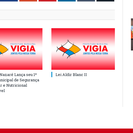
 Nazaré Lança seu 1º
Lei Aldir Blanc II
nicipal de Segurança
r e Nutricional
vel