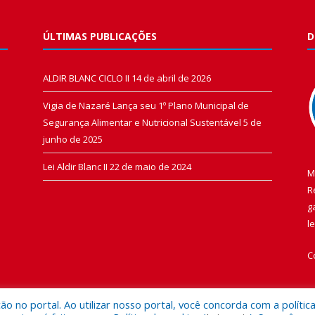
ÚLTIMAS PUBLICAÇÕES
D
ALDIR BLANC CICLO II
14 de abril de 2026
Vigia de Nazaré Lança seu 1º Plano Municipal de
Segurança Alimentar e Nutricional Sustentável
5 de
junho de 2025
Lei Aldir Blanc II
22 de maio de 2024
M
R
g
l
C
 no portal. Ao utilizar nosso portal, você concorda com a polític