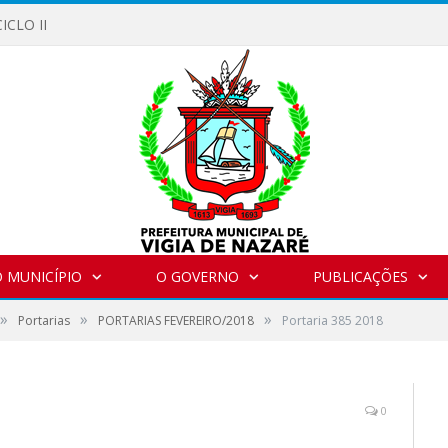
ICLO II
 MUNICÍPIO
O GOVERNO
PUBLICAÇÕES
»
»
»
Portarias
PORTARIAS FEVEREIRO/2018
Portaria 385 2018
0