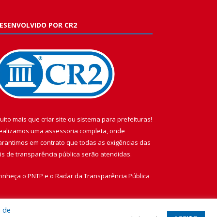
ESENVOLVIDO POR CR2
uito mais que
criar site
ou
sistema para prefeituras
!
ealizamos uma
assessoria
completa, onde
arantimos em contrato que todas as exigências das
eis de transparência pública
serão atendidas.
onheça o
PNTP
e o
Radar da Transparência Pública
a de