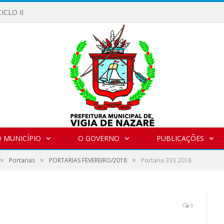
ICLO II
 MUNICÍPIO
O GOVERNO
PUBLICAÇÕES
»
»
»
Portarias
PORTARIAS FEVEREIRO/2018
Portaria 333 2018
0