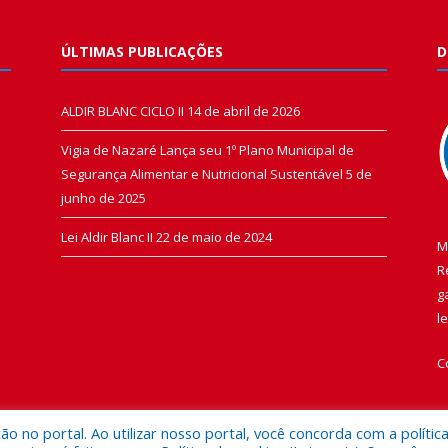
ÚLTIMAS PUBLICAÇÕES
D
ALDIR BLANC CICLO II
14 de abril de 2026
Vigia de Nazaré Lança seu 1º Plano Municipal de
Segurança Alimentar e Nutricional Sustentável
5 de
junho de 2025
Lei Aldir Blanc II
22 de maio de 2024
M
R
g
l
C
 no portal. Ao utilizar nosso portal, você concorda com a polític