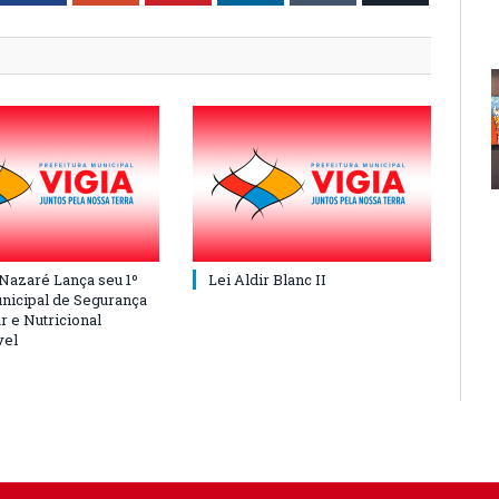
 Nazaré Lança seu 1º
Lei Aldir Blanc II
nicipal de Segurança
r e Nutricional
vel