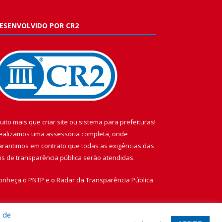
ESENVOLVIDO POR CR2
uito mais que
criar site
ou
sistema para prefeituras
!
ealizamos uma
assessoria
completa, onde
arantimos em contrato que todas as exigências das
eis de transparência pública
serão atendidas.
onheça o
PNTP
e o
Radar da Transparência Pública
a de