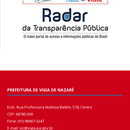
PREFEITURA DE VIGIA DE NAZARÉ
End.: Rua Professora Noêmia Belém, 578, Centro
CEP: 68780-000
Fone: (91) 98467-3247
E-mail: sic@vigia.pa.gov.br