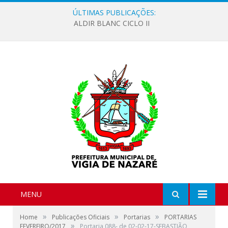
ÚLTIMAS PUBLICAÇÕES:
ALDIR BLANC CICLO II
MENU
»
»
»
Home
Publicações Oficiais
Portarias
PORTARIAS
»
FEVEREIRO/2017
Portaria 088- de 02-02-17-SEBASTIÃO