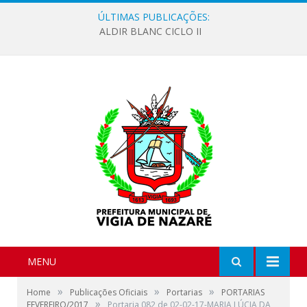
ÚLTIMAS PUBLICAÇÕES:
ALDIR BLANC CICLO II
MENU
»
»
»
Home
Publicações Oficiais
Portarias
PORTARIAS
»
FEVEREIRO/2017
Portaria 082 de 02-02-17-MARIA LÚCIA DA