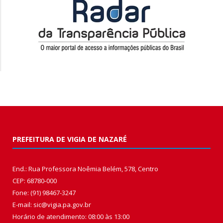
PREFEITURA DE VIGIA DE NAZARÉ
End.: Rua Professora Noêmia Belém, 578, Centro
CEP: 68780-000
Fone: (91) 98467-3247
E-mail: sic@vigia.pa.gov.br
Horário de atendimento: 08:00 às 13:00