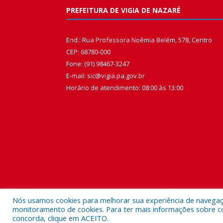
PREFEITURA DE VIGIA DE NAZARÉ
End.: Rua Professora Noêmia Belém, 578, Centro
CEP: 68780-000
Fone: (91) 98467-3247
E-mail: sic@vigia.pa.gov.br
Horário de atendimento: 08:00 às 13:00
Nós usamos cookies para melhorar sua experiência de navegação
monitoramento de cookies. Para ter mais informações sobre como
concorda, clique em ACEITO.
Todos os direitos reservados a Prefeitura Municipal