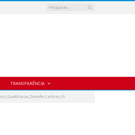
TRANSPARÊNCIA
nca_Qualificacao_Danielle Cardoso_Pr