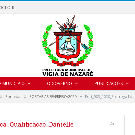
ICLO II
 MUNICÍPIO
O GOVERNO
PUBLICAÇÕES
»
»
»
Portarias
PORTARIAS FEVEREIRO/2020
Port_903_2020_Prorroga Lice
ca_Qualificacao_Danielle
0