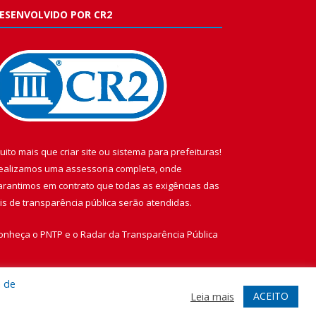
ESENVOLVIDO POR CR2
uito mais que
criar site
ou
sistema para prefeituras
!
ealizamos uma
assessoria
completa, onde
arantimos em contrato que todas as exigências das
eis de transparência pública
serão atendidas.
onheça o
PNTP
e o
Radar da Transparência Pública
a de
ACEITO
Leia mais
te
Acessar Área Administrativa
Acessar Webmail