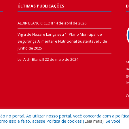
ÚLTIMAS PUBLICAÇÕES
D
ALDIR BLANC CICLO II
14 de abril de 2026
Vigia de Nazaré Lança seu 1º Plano Municipal de
Segurança Alimentar e Nutricional Sustentável
5 de
junho de 2025
Lei Aldir Blanc II
22 de maio de 2024
M
R
g
l
C
 no portal. Ao utilizar nosso portal, você concorda com a polític
 isso é feito, acesse Política de cookies (
Leia mais
). Se você
 de Vigia de Nazaré.
Mapa do Si