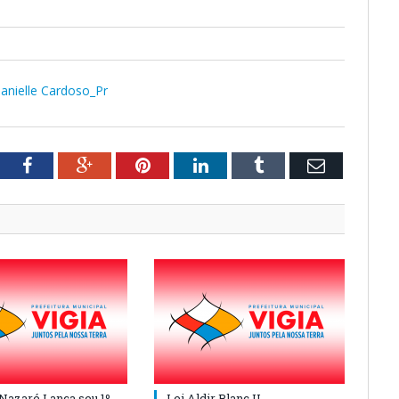
anielle Cardoso_Pr
tter
Facebook
Google+
Pinterest
LinkedIn
Tumblr
Email
 Nazaré Lança seu 1º
Lei Aldir Blanc II