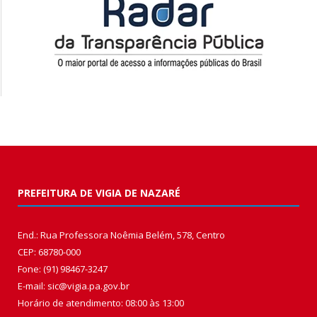
PREFEITURA DE VIGIA DE NAZARÉ
End.: Rua Professora Noêmia Belém, 578, Centro
CEP: 68780-000
Fone: (91) 98467-3247
E-mail: sic@vigia.pa.gov.br
Horário de atendimento: 08:00 às 13:00