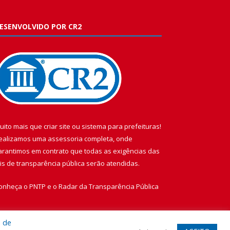
ESENVOLVIDO POR CR2
uito mais que
criar site
ou
sistema para prefeituras
!
ealizamos uma
assessoria
completa, onde
arantimos em contrato que todas as exigências das
eis de transparência pública
serão atendidas.
onheça o
PNTP
e o
Radar da Transparência Pública
a de