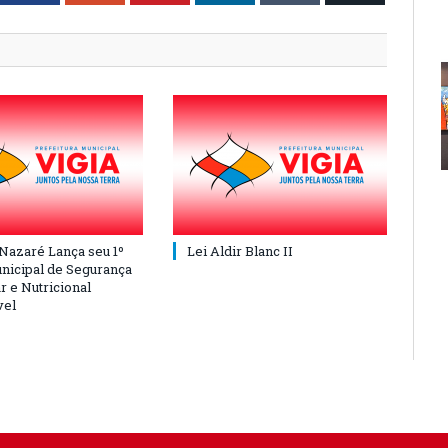
 Nazaré Lança seu 1º
Lei Aldir Blanc II
nicipal de Segurança
r e Nutricional
vel