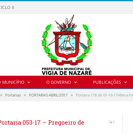
ICLO II
 MUNICÍPIO
O GOVERNO
PUBLICAÇÕES
»
»
»
Portarias
PORTARIAS ABRIL/2017
Portaria 178 de 01-16-17Altera Po
Portaria 053-17 – Pregoeiro de
0