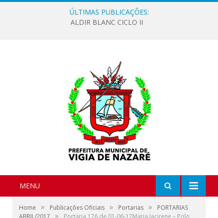
ÚLTIMAS PUBLICAÇÕES:
ALDIR BLANC CICLO II
MENU
»
»
»
Home
Publicações Oficiais
Portarias
PORTARIAS
»
ABRIL/2017
Portaria 176 de 01-06-17Maria Jacirene – Polo