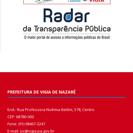
PREFEITURA DE VIGIA DE NAZARÉ
End.: Rua Professora Noêmia Belém, 578, Centro
CEP: 68780-000
Fone: (91) 98467-3247
E-mail: sic@vigia.pa.gov.br