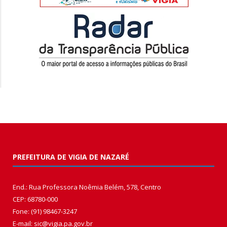
PREFEITURA DE VIGIA DE NAZARÉ
End.: Rua Professora Noêmia Belém, 578, Centro
CEP: 68780-000
Fone: (91) 98467-3247
E-mail: sic@vigia.pa.gov.br