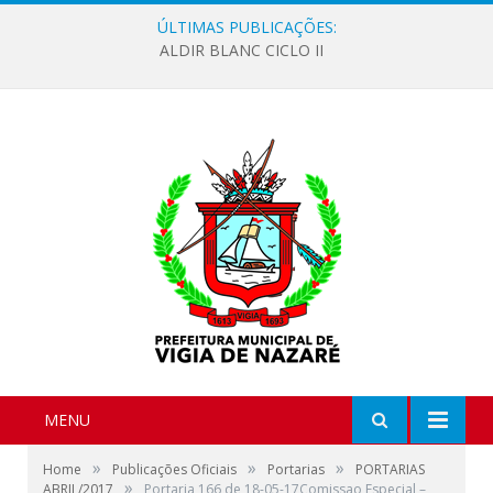
ÚLTIMAS PUBLICAÇÕES:
ALDIR BLANC CICLO II
MENU
»
»
»
Home
Publicações Oficiais
Portarias
PORTARIAS
»
ABRIL/2017
Portaria 166 de 18-05-17Comissao Especial –