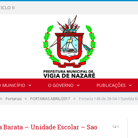
ICLO II
 MUNICÍPIO
O GOVERNO
PUBLICAÇÕES
»
»
»
Portarias
PORTARIAS ABRIL/2017
Portaria 148 de 28-04-17Janilda B
a Barata – Unidade Escolar – Sao
0