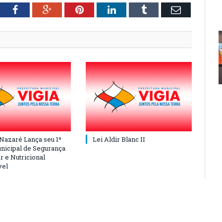
tter
Facebook
Google+
Pinterest
LinkedIn
Tumblr
Email
 Nazaré Lança seu 1º
Lei Aldir Blanc II
nicipal de Segurança
r e Nutricional
vel