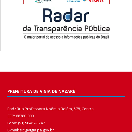
PREFEITURA DE VIGIA DE NAZARÉ
End.: Rua Professora Noêmia Belém, 578, Centro
CEP: 68780-000
Fone: (91) 98467-3247
E-mail: sic@vigia.pa.gov.br