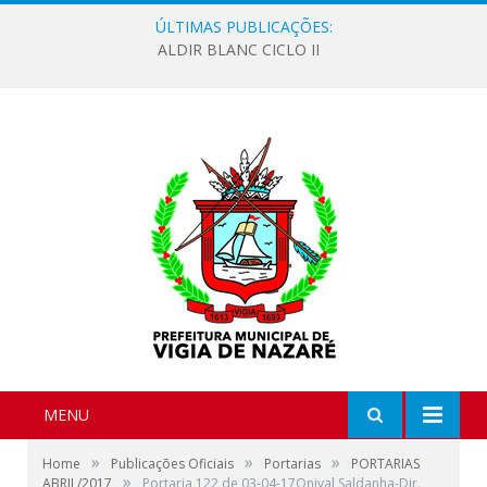
ÚLTIMAS PUBLICAÇÕES:
ALDIR BLANC CICLO II
MENU
»
»
»
Home
Publicações Oficiais
Portarias
PORTARIAS
»
ABRIL/2017
Portaria 122 de 03-04-17Onival Saldanha-Dir.