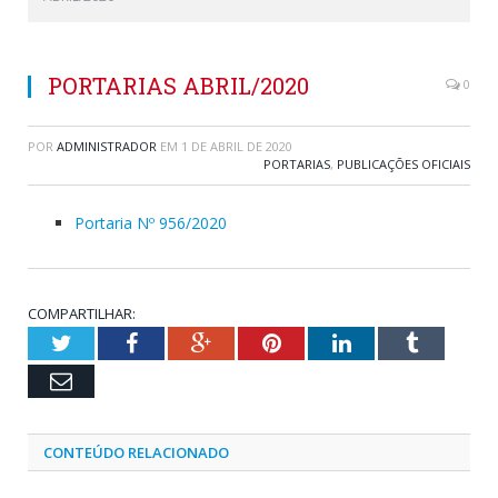
PORTARIAS ABRIL/2020
0
POR
ADMINISTRADOR
EM
1 DE ABRIL DE 2020
PORTARIAS
,
PUBLICAÇÕES OFICIAIS
Portaria Nº 956/2020
COMPARTILHAR:
Twitter
Facebook
Google+
Pinterest
LinkedIn
Tumblr
Email
CONTEÚDO RELACIONADO