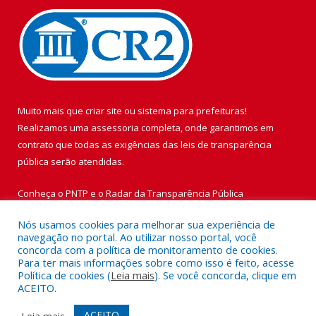
Muito mais que
criar site
ou
sistema para prefeituras
!
Realizamos uma
assessoria
completa, onde garantimos em
contrato que todas as exigências das
leis de transparência
pública
serão atendidas.
Conheça o
PNTP
e o
Radar da Transparência Pública
Nós usamos cookies para melhorar sua experiência de
navegação no portal. Ao utilizar nosso portal, você
concorda com a política de monitoramento de cookies.
Para ter mais informações sobre como isso é feito, acesse
Todos os direitos reservados a Prefeitura Municipal de Vigia de
Política de cookies (
Leia mais
). Se você concorda, clique em
Nazaré.
ACEITO.
Mapa do Site
Acessar Área Administrativa
ACEITO
Leia mais