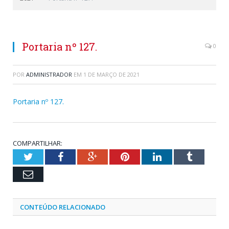
Portaria nº 127.
0
POR
ADMINISTRADOR
EM
1 DE MARÇO DE 2021
Portaria nº 127.
COMPARTILHAR:
Twitter
Facebook
Google+
Pinterest
LinkedIn
Tumblr
Email
CONTEÚDO RELACIONADO