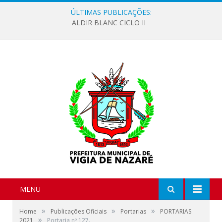
ÚLTIMAS PUBLICAÇÕES:
ALDIR BLANC CICLO II
MENU
»
»
»
Home
Publicações Oficiais
Portarias
PORTARIAS
»
2021
Portaria nº 127.