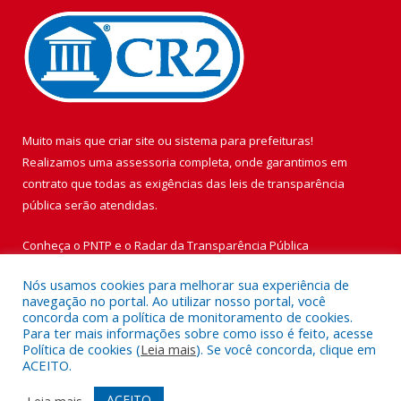
Muito mais que
criar site
ou
sistema para prefeituras
!
Realizamos uma
assessoria
completa, onde garantimos em
contrato que todas as exigências das
leis de transparência
pública
serão atendidas.
Conheça o
PNTP
e o
Radar da Transparência Pública
Nós usamos cookies para melhorar sua experiência de
navegação no portal. Ao utilizar nosso portal, você
concorda com a política de monitoramento de cookies.
Para ter mais informações sobre como isso é feito, acesse
Todos os direitos reservados a Prefeitura Municipal de Vigia de
Política de cookies (
Leia mais
). Se você concorda, clique em
Nazaré.
ACEITO.
Mapa do Site
Acessar Área Administrativa
ACEITO
Leia mais