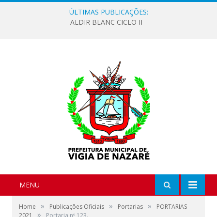
ÚLTIMAS PUBLICAÇÕES:
ALDIR BLANC CICLO II
MENU
»
»
»
Home
Publicações Oficiais
Portarias
PORTARIAS
»
2021
Portaria nº 123.