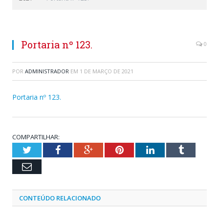
Portaria nº 123.
0
POR
ADMINISTRADOR
EM
1 DE MARÇO DE 2021
Portaria nº 123.
COMPARTILHAR:
Twitter
Facebook
Google+
Pinterest
LinkedIn
Tumblr
Email
CONTEÚDO RELACIONADO