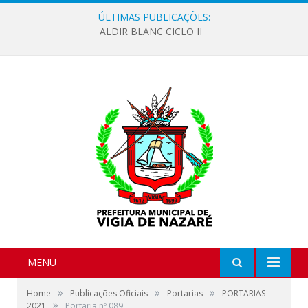
ÚLTIMAS PUBLICAÇÕES:
ALDIR BLANC CICLO II
MENU
»
»
»
Home
Publicações Oficiais
Portarias
PORTARIAS
»
2021
Portaria nº 089