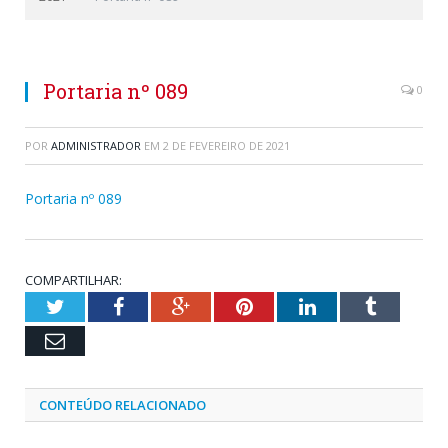
Portaria nº 089
0
POR
ADMINISTRADOR
EM
2 DE FEVEREIRO DE 2021
Portaria nº 089
COMPARTILHAR:
Twitter
Facebook
Google+
Pinterest
LinkedIn
Tumblr
Email
CONTEÚDO RELACIONADO