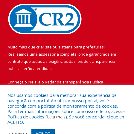
Muito mais que
criar site
ou
sistema para prefeituras
!
Realizamos uma
assessoria
completa, onde garantimos em
contrato que todas as exigências das
leis de transparência
pública
serão atendidas.
Conheça o
PNTP
e o
Radar da Transparência Pública
Nós usamos cookies para melhorar sua experiência de
navegação no portal. Ao utilizar nosso portal, você
concorda com a política de monitoramento de cookies.
Para ter mais informações sobre como isso é feito, acesse
Todos os direitos reservados a Prefeitura Municipal de Vigia de
Política de cookies (
Leia mais
). Se você concorda, clique em
Nazaré.
ACEITO.
Mapa do Site
Acessar Área Administrativa
ACEITO
Leia mais