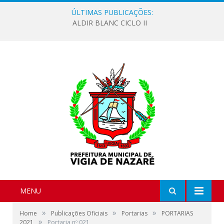
ÚLTIMAS PUBLICAÇÕES:
ALDIR BLANC CICLO II
MENU
»
»
»
Home
Publicações Oficiais
Portarias
PORTARIAS
»
2021
Portaria nº 021