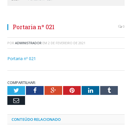
Portaria nº 021
0
POR
ADMINISTRADOR
EM
2 DE FEVEREIRO DE 2021
Portaria nº 021
COMPARTILHAR:
Twitter
Facebook
Google+
Pinterest
LinkedIn
Tumblr
Email
CONTEÚDO RELACIONADO