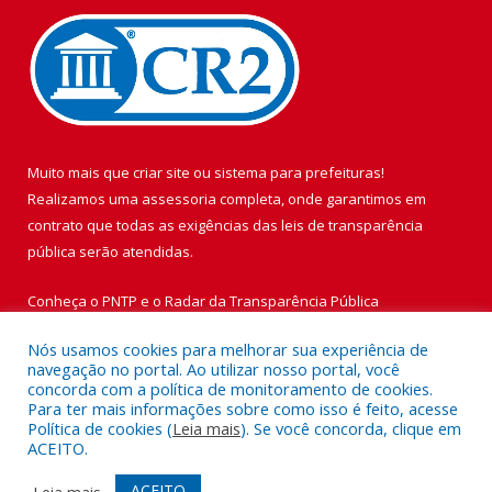
Muito mais que
criar site
ou
sistema para prefeituras
!
Realizamos uma
assessoria
completa, onde garantimos em
contrato que todas as exigências das
leis de transparência
pública
serão atendidas.
Conheça o
PNTP
e o
Radar da Transparência Pública
Nós usamos cookies para melhorar sua experiência de
navegação no portal. Ao utilizar nosso portal, você
concorda com a política de monitoramento de cookies.
Para ter mais informações sobre como isso é feito, acesse
Todos os direitos reservados a Prefeitura Municipal de Vigia de
Política de cookies (
Leia mais
). Se você concorda, clique em
Nazaré.
ACEITO.
Mapa do Site
Acessar Área Administrativa
ACEITO
Leia mais