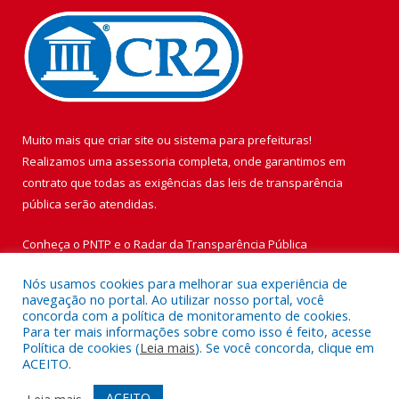
Muito mais que
criar site
ou
sistema para prefeituras
!
Realizamos uma
assessoria
completa, onde garantimos em
contrato que todas as exigências das
leis de transparência
pública
serão atendidas.
Conheça o
PNTP
e o
Radar da Transparência Pública
Nós usamos cookies para melhorar sua experiência de
navegação no portal. Ao utilizar nosso portal, você
concorda com a política de monitoramento de cookies.
Para ter mais informações sobre como isso é feito, acesse
Todos os direitos reservados a Prefeitura Municipal de Vigia de
Política de cookies (
Leia mais
). Se você concorda, clique em
Nazaré.
ACEITO.
Mapa do Site
Acessar Área Administrativa
ACEITO
Leia mais