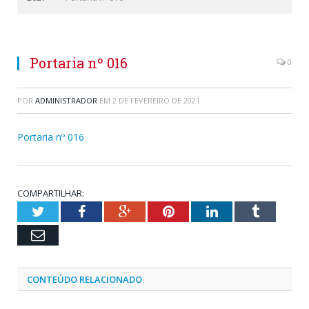
Portaria nº 016
0
POR
ADMINISTRADOR
EM
2 DE FEVEREIRO DE 2021
Portaria nº 016
COMPARTILHAR:
Twitter
Facebook
Google+
Pinterest
LinkedIn
Tumblr
Email
CONTEÚDO RELACIONADO