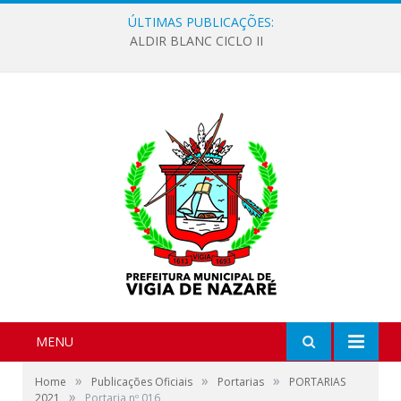
ÚLTIMAS PUBLICAÇÕES:
ALDIR BLANC CICLO II
MENU
»
»
»
Home
Publicações Oficiais
Portarias
PORTARIAS
»
2021
Portaria nº 016