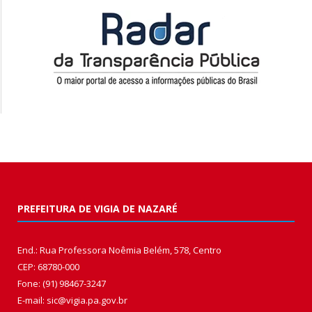
PREFEITURA DE VIGIA DE NAZARÉ
End.: Rua Professora Noêmia Belém, 578, Centro
CEP: 68780-000
Fone: (91) 98467-3247
E-mail: sic@vigia.pa.gov.br