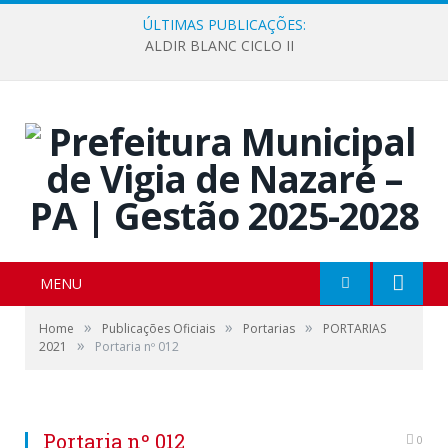
ÚLTIMAS PUBLICAÇÕES:
ALDIR BLANC CICLO II
MENU
»
»
»
Home
Publicações Oficiais
Portarias
PORTARIAS
»
2021
Portaria nº 012
Portaria nº 012
0