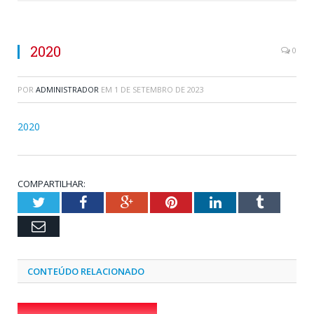
2020
0
POR
ADMINISTRADOR
EM
1 DE SETEMBRO DE 2023
2020
COMPARTILHAR:
Twitter
Facebook
Google+
Pinterest
LinkedIn
Tumblr
Email
CONTEÚDO RELACIONADO