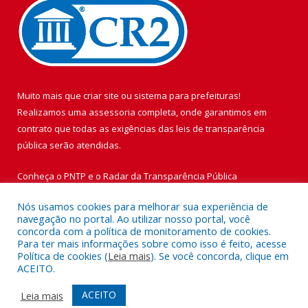
Muito mais que
criar site
ou
sistema para prefeituras
!
Realizamos uma
assessoria
completa, onde garantimos em
contrato que todas as exigências das
leis de transparência
pública
serão atendidas.
Conheça o
PNTP
e o
Radar da Transparência Pública
Nós usamos cookies para melhorar sua experiência de
navegação no portal. Ao utilizar nosso portal, você
concorda com a política de monitoramento de cookies.
Para ter mais informações sobre como isso é feito, acesse
Todos os direitos reservados a Prefeitura Municipal de Vigia de
Política de cookies (
Leia mais
). Se você concorda, clique em
Nazaré.
ACEITO.
Mapa do Site
Acessar Área Administrativa
ACEITO
Leia mais
Acessar Webmail