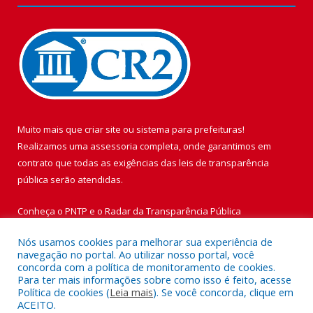
Muito mais que
criar site
ou
sistema para prefeituras
!
Realizamos uma
assessoria
completa, onde garantimos em
contrato que todas as exigências das
leis de transparência
pública
serão atendidas.
Conheça o
PNTP
e o
Radar da Transparência Pública
Nós usamos cookies para melhorar sua experiência de
navegação no portal. Ao utilizar nosso portal, você
concorda com a política de monitoramento de cookies.
Para ter mais informações sobre como isso é feito, acesse
Todos os direitos reservados a Prefeitura Municipal de Vigia de
Política de cookies (
Leia mais
). Se você concorda, clique em
Nazaré.
ACEITO.