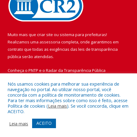
Muito mais que
criar site
ou
sistema para prefeituras
!
Realizamos uma
assessoria
completa, onde garantimos em
contrato que todas as exigências das
leis de transparência
pública
serão atendidas.
Conheça o
PNTP
e o
Radar da Transparência Pública
Nós usamos cookies para melhorar sua experiência de
navegação no portal. Ao utilizar nosso portal, você
concorda com a política de monitoramento de cookies.
Para ter mais informações sobre como isso é feito, acesse
Todos os direitos reservados a Prefeitura Municipal de Vigia de
Política de cookies (
Leia mais
). Se você concorda, clique em
Nazaré.
ACEITO.
Mapa do Site
Acessar Área Administrativa
ACEITO
Leia mais
Acessar Webmail