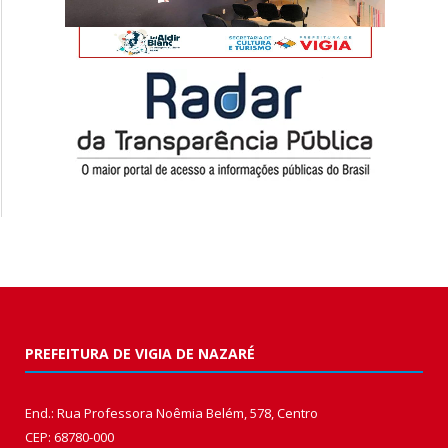
PREFEITURA DE VIGIA DE NAZARÉ
End.: Rua Professora Noêmia Belém, 578, Centro
CEP: 68780-000