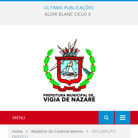
ÚLTIMAS PUBLICAÇÕES:
ALDIR BLANC CICLO II
MENU
»
»
Home
Relatório do Controle Interno
DECLARAÇÃO
PREFEITO