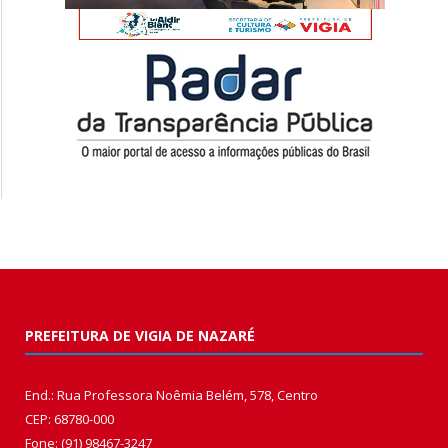
PREFEITURA DE VIGIA DE NAZARÉ
End.: Rua Professora Noêmia Belém, 578, Centro
CEP: 68780-000
Fone: (91) 98467-3247