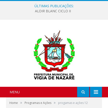
ÚLTIMAS PUBLICAÇÕES:
ALDIR BLANC CICLO II
MENU
»
»
Home
Programas e Ações
progamas e ações 12