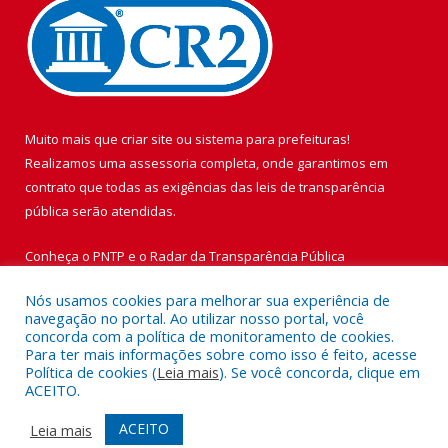
Muito mais que
criar site
ou
sistema para prefeituras
!
Realizamos uma
assessoria
completa, onde garantimos em
contrato que todas as exigências das
leis de transparência
pública
serão atendidas.
Conheça o
PNTP
e o
Radar da Transparência Pública
Nós usamos cookies para melhorar sua experiência de
navegação no portal. Ao utilizar nosso portal, você
concorda com a política de monitoramento de cookies.
Para ter mais informações sobre como isso é feito, acesse
Todos os direitos reservados a Prefeitura Municipal de Vigia de
Política de cookies (
Leia mais
). Se você concorda, clique em
Nazaré.
ACEITO.
Mapa do Site
Acessar Área Administrativa
ACEITO
Leia mais
Acessar Webmail