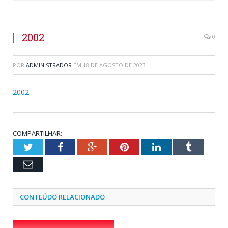
2002
0
POR
ADMINISTRADOR
EM
18 DE AGOSTO DE 2023
2002
COMPARTILHAR:
Twitter
Facebook
Google+
Pinterest
LinkedIn
Tumblr
Email
CONTEÚDO RELACIONADO