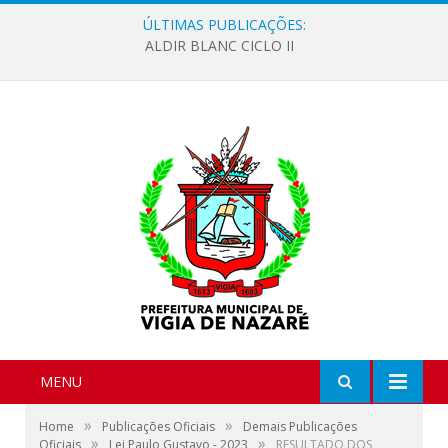
ÚLTIMAS PUBLICAÇÕES:
ALDIR BLANC CICLO II
MENU
»
»
Home
Publicações Oficiais
Demais Publicações
»
»
Oficiais
Lei Paulo Gustavo - 2023
RESULTADO DOS