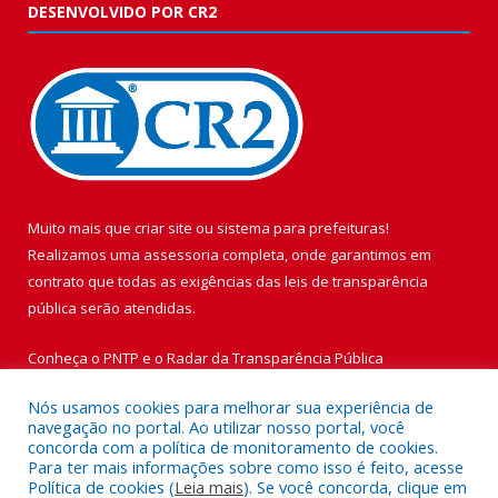
DESENVOLVIDO POR CR2
Muito mais que
criar site
ou
sistema para prefeituras
!
Realizamos uma
assessoria
completa, onde garantimos em
contrato que todas as exigências das
leis de transparência
pública
serão atendidas.
Conheça o
PNTP
e o
Radar da Transparência Pública
Nós usamos cookies para melhorar sua experiência de
navegação no portal. Ao utilizar nosso portal, você
concorda com a política de monitoramento de cookies.
Para ter mais informações sobre como isso é feito, acesse
Todos os direitos reservados a Prefeitura Municipal de Vigia de
Política de cookies (
Leia mais
). Se você concorda, clique em
Nazaré.